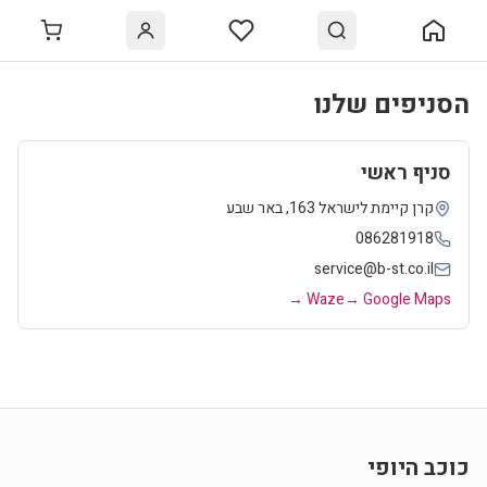
הסניפים שלנו
סניף ראשי
קרן קיימת לישראל 163
,
באר שבע
086281918
service@b-st.co.il
Waze →
Google Maps →
כוכב היופי