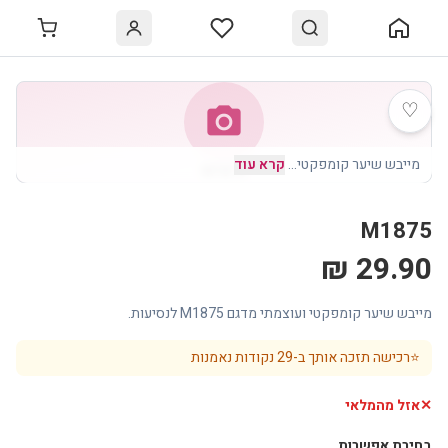
♡
photo_camera
מייבש שיער קומפקטי
…
קרא עוד
M1875
M1875
29.90 ₪
מייבש שיער קומפקטי ועוצמתי מדגם M1875 לנסיעות.
⭐
רכישה תזכה אותך ב-
29
נקודות נאמנות
✕
אזל מהמלאי
בחירת אפשרות