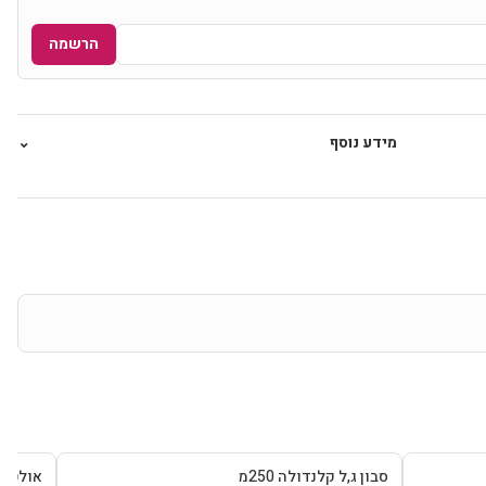
הרשמה
מידע נוסף
⌄
סבון ג,ל קלנדולה 250מ
אולטרגן