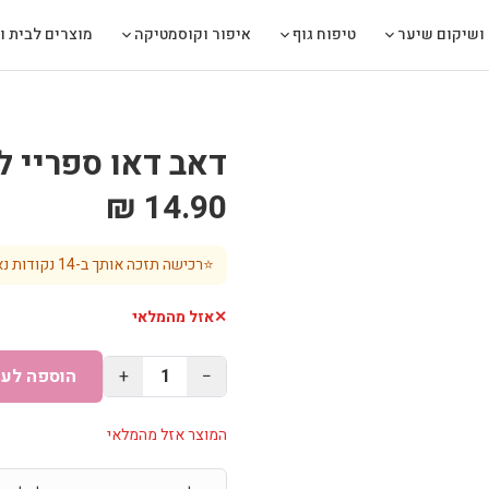
ושיקום שיער
טיפוח גוף
איפור וקוסמטיקה
מוצרים לבית ול
דאב דאו ספריי ל
14.90 ₪
⭐
רכישה תזכה אותך ב-
14
נקודות נא
✕
אזל מהמלאי
−
1
+
הוספה לעג
המוצר אזל מהמלאי