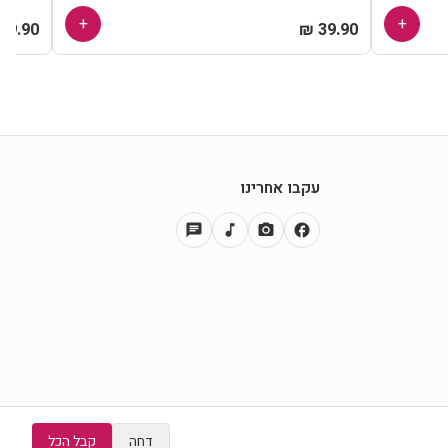
+
+
39.90 ₪
39.90 ₪
עקבו אחרינו
chat
music_note
photo_camera
facebook
דחה
קבל הכל