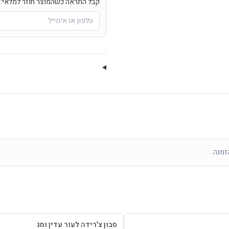
קבל התראה כשהמוצר חוזר למלאי:
זמנה.
סבון צ'רידה לעור עדין ומג