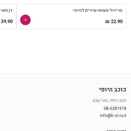
מרידול משחת שיניים לחינכי
דן פאר
+
39.90 ₪
22.90 ₪
כוכב היופי
כוכב היופי, באר שבע
08-6281918
info@b-st.co.il