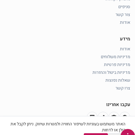
סניפים
צור קשר
אודות
מידע
אודות
מדיניות משלוחים
מדיניות פרטיות
מדיניות ביטול והחזרות
שאלות נפוצות
צרו קשר
עקבו אחרינו
chat
music_note
photo_camera
facebook
האתר משתמש בעוגיות לשיפור החוויה ולמטרות שיווק. ניתן לקבל את
כולן או לדחות.