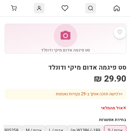
♡
photo_camera
סט פיגמה אדום מיקי ודונלד
סט פיגמה אדום מיקי ודונלד
29.90 ₪
⭐
רכישה תזכה אותך ב-
29
נקודות נאמנות
✕
אזל מהמלאי
בחירת אפשרות
אדום / S
(-189 ₪)
W1386
אדום / L
אדום / M
11905258