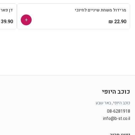
מרידול משחת שיניים לחינכי
דן פאר
+
39.90 ₪
22.90 ₪
כוכב היופי
כוכב היופי, באר שבע
08-6281918
info@b-st.co.il