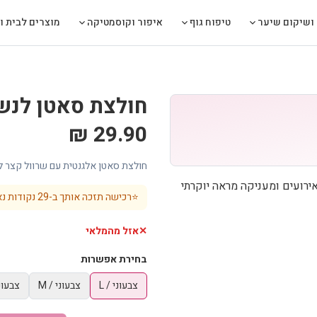
ושיקום שיער
טיפוח גוף
איפור וקוסמטיקה
מוצרים לבית ול
חולצת סאטן לנש
29.90 ₪
חולצת סאטן אלגנטית עם שרוול קצר ל
ירועים ומעניקה מראה יוקרתי
⭐
רכישה תזכה אותך ב-
29
נקודות נא
✕
אזל מהמלאי
בחירת אפשרות
צבעוני / L
צבעוני / M
צבעוני