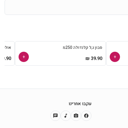
סבון ג,ל קלנדולה 250מ
אולטרגן
+
+
39.90 ₪
39.90 ₪
עקבו אחרינו
chat
music_note
photo_camera
facebook