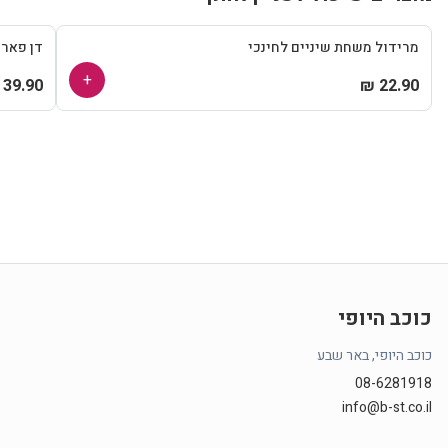
מרידול משחת שיניים לחינכי
דן פאר
+
39.90 ₪
22.90 ₪
כוכב היופי
כוכב היופי, באר שבע
08-6281918
info@b-st.co.il