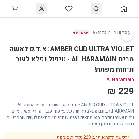
♡
AMBER OUD ULTRA
…
קרא עוד
AMBER OUD ULTRA VIOLET: א.ד.פ לאשה
מבית AL HARAMAIN - טיפול נפלא לעור
וניחוח מפתה!
Al Haramain
229 ₪
AMBER OUD ULTRA VIOLET א.ד.פ הוא בושם נשי מבית המותג AL
HARAMAIN. הבושם משלב ניחוחות של עץ עוד, ענבר ופרחי יסמין, ומייצר
ניחוח עשיר ומפתה. הוא מתאים לשימוש יומיומי ומתאים לנשים שמחפשות
בושם עם ניחוח חזק ומפתה.
⭐
רכישה תזכה אותך ב-
229
נקודות נאמנות