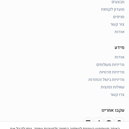
מבצעים
מועדון לקוחות
סניפים
צור קשר
אודות
מידע
אודות
מדיניות משלוחים
מדיניות פרטיות
מדיניות ביטול והחזרות
שאלות נפוצות
צרו קשר
עקבו אחרינו
chat
music_note
photo_camera
facebook
האתר משתמש בעוגיות לשיפור החוויה ולמטרות שיווק. ניתן לקבל את