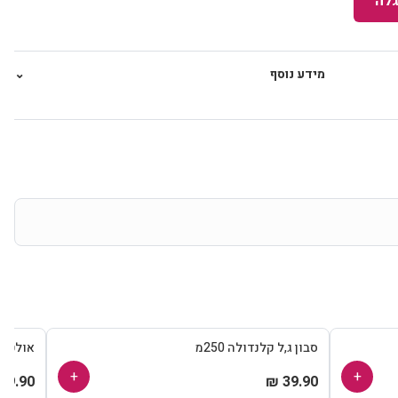
לה
מידע נוסף
⌄
סבון ג,ל קלנדולה 250מ
אולטרגן
+
+
39.90 ₪
39.90 ₪