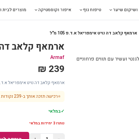
ושיקום שיער
טיפוח גוף
איפור וקוסמטיקה
מוצרים לבית ול
ארמאף קלאב דה נויט אימפריאל א.ד.פ 105 מ"ל
chev
ארמאף קלאב דה נויט
Armaf
 א.ד.פ 105 מ"ל, ניחוח נשי אלגנטי ועשיר עם תווים פרחוניים
239 ₪
ארמאף קלאב דה נויט אימפריאל א.ד.פ 105 מ"ל, ניחוח אלגנטי ועש
⭐
רכישה תזכה אותך ב-
239
נקודות 
✓
במלאי
נותרו
3
יחידות במלאי