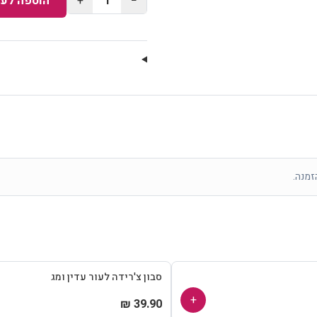
−
1
+
הוספה לעג
זמנה.
סבון צ'רידה לעור עדין ומג
+
39.90 ₪