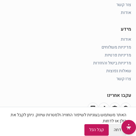
צור קשר
אודות
מידע
אודות
מדיניות משלוחים
מדיניות פרטיות
מדיניות ביטול והחזרות
שאלות נפוצות
צרו קשר
עקבו אחרינו
chat
music_note
photo_camera
facebook
האתר משתמש בעוגיות לשיפור החוויה ולמטרות שיווק. ניתן לקבל את
כולן או לדחות.
סה״כ
−
1
+
הוספה לעגלה
דחה
קבל הכל
18.90 ₪
©
2026
כוכב היופי
· כל הזכויות שמורות ·
הצהרת נגישות