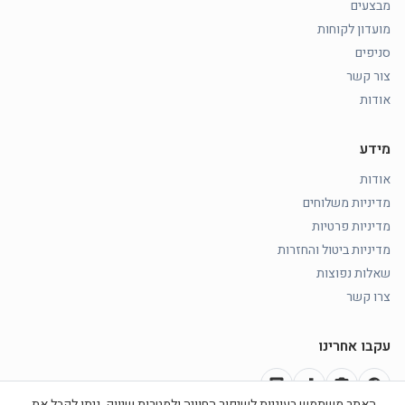
מבצעים
מועדון לקוחות
סניפים
צור קשר
אודות
מידע
אודות
מדיניות משלוחים
מדיניות פרטיות
מדיניות ביטול והחזרות
שאלות נפוצות
צרו קשר
עקבו אחרינו
chat
music_note
photo_camera
facebook
האתר משתמש בעוגיות לשיפור החוויה ולמטרות שיווק. ניתן לקבל את