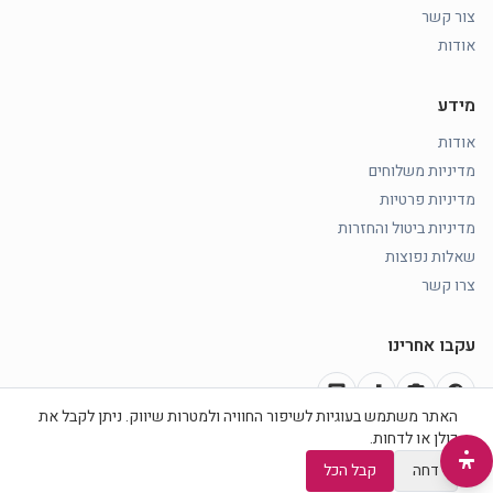
צור קשר
אודות
מידע
אודות
מדיניות משלוחים
מדיניות פרטיות
מדיניות ביטול והחזרות
שאלות נפוצות
צרו קשר
עקבו אחרינו
chat
music_note
photo_camera
facebook
האתר משתמש בעוגיות לשיפור החוויה ולמטרות שיווק. ניתן לקבל את
כולן או לדחות.
סה״כ
−
1
+
הוספה לעגלה
דחה
קבל הכל
369 ₪
©
2026
כוכב היופי
· כל הזכויות שמורות ·
הצהרת נגישות