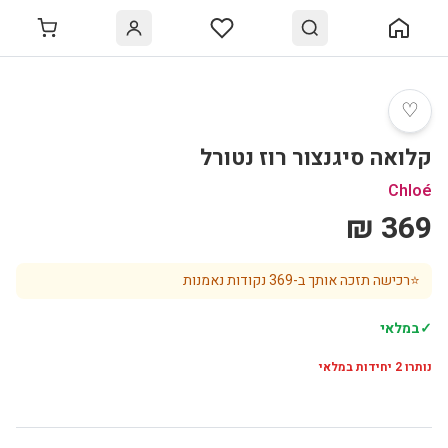
♡
קלואה סיגנצור רוז נטורל
Chloé
369 ₪
⭐
רכישה תזכה אותך ב-
369
נקודות נאמנות
✓
במלאי
נותרו
2
יחידות במלאי