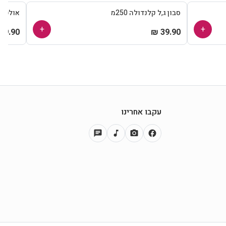
סבון ג,ל קלנדולה 250מ
אולטרגן
+
+
39.90 ₪
39.90 ₪
עקבו אחרינו
chat
music_note
photo_camera
facebook