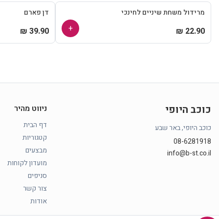
מרידול משחת שיניים לחינכי
דן פארם
+
39.90 ₪
22.90 ₪
כוכב היופי
ניווט מהיר
דף הבית
כוכב היופי, באר שבע
קטגוריות
08-6281918
מבצעים
info@b-st.co.il
מועדון לקוחות
סניפים
צור קשר
אודות