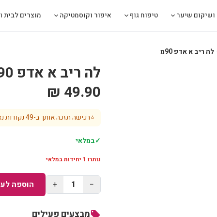
ושיקום שיער
טיפוח גוף
איפור וקוסמטיקה
מוצרים לבית ול
לה ריב א אדפ 90מ
chev
לה ריב א אדפ 90מ
49.90 ₪
⭐
רכישה תזכה אותך ב-
49
נקודות נא
✓
במלאי
נותרו
1
יחידות במלאי
−
1
+
הוספה לעג
מבצעים פעילים
local_offer