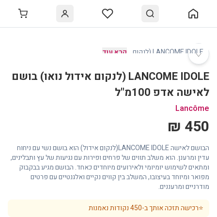
♡
LANCOME IDOLE (לנקום
…
קרא עוד
LANCOME IDOLE (לנקום אידול נואו) בושם
לאישה אדפ 100מ"ל
Lancôme
450 ₪
הבושם לאישה LANCOME IDOLE(לנקום אידול) הוא בושם נשי עם ניחוח
עדין ומרענן. הוא משלב תווים של פרחים ופירות עם נגיעות של עץ ותבלינים,
ומתאים לשימוש יומיומי ולאירועים מיוחדים כאחד. הבושם מגיע בבקבוק
מפואר ומיוחד בעיצובו, המשלב בין קווים נקיים ואלגנטיים עם פרטים
מודרניים ומרעננים.
⭐
רכישה תזכה אותך ב-
450
נקודות נאמנות