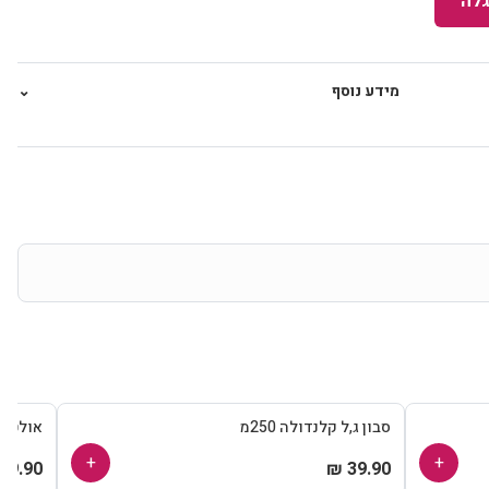
לה
מידע נוסף
⌄
סבון ג,ל קלנדולה 250מ
אולטרגן
+
+
39.90 ₪
39.90 ₪