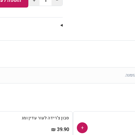
−
1
+
הוספה לעג
זמנה.
סבון צ'רידה לעור עדין ומג
+
39.90 ₪