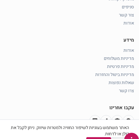
סניפים
צור קשר
אודות
מידע
אודות
מדיניות משלוחים
מדיניות פרטיות
מדיניות ביטול והחזרות
שאלות נפוצות
צרו קשר
עקבו אחרינו
chat
music_note
photo_camera
facebook
האתר משתמש בעוגיות לשיפור החוויה ולמטרות שיווק. ניתן לקבל את
כולן או לדחות.