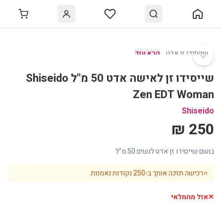
♡
שייסידו זן אדט
…
קרא עוד
שייסידו זן לאישה אדט 50 מ"ל Shiseido
Zen EDT Woman
Shiseido
250 ₪
בושם שייסידו זן אדט לנשים 50 מ"ל
⭐
רכישה תזכה אותך ב-
250
נקודות נאמנות
✕
אזל מהמלאי