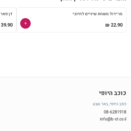
מרידול משחת שיניים לחינכי
דן פאר
+
39.90 ₪
22.90 ₪
כוכב היופי
כוכב היופי, באר שבע
08-6281918
info@b-st.co.il