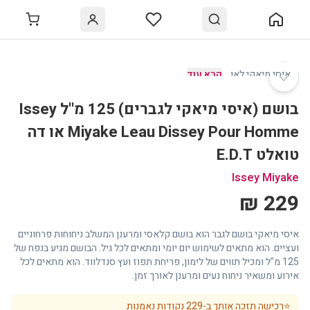
♡
איסי מיאקי לאו
…
קרא עוד
בושם (איסי מיאקי לגברים) 125 מ''ל Issey
Miyake Leau Dissey Pour Homme או דה
טואלט E.D.T
Issey Miyake
229 ₪
איסי מיאקי בושם לגבר הוא בושם קלאסי ומרענן המשלב ניחוחות פרחוניים
ועציים. הוא מתאים לשימוש יום יומי ומתאים לכל גיל. הבושם מגיע בנפח של
125 מ"ל ומכיל תווים של לימון, פריחת תפוז ועץ סנדלווד. הוא מתאים לכל
אירוע ומשאיר ניחוח נעים ומרענן לאורך זמן.
⭐
רכישה תזכה אותך ב-
229
נקודות נאמנות