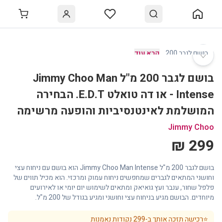
♡
בושם לגבר 200
…
קרא עוד
בושם לגבר 200 מ"ל Jimmy Choo Man
Intense - או דה טואלט E.D.T. הבחירה
המושלמת לאינטנסיביות והופעה מרשימה
Jimmy Choo
299 ₪
בושם לגבר 200 מ"ל Jimmy Choo Man Intense הוא בושם עם ניחוח עצי
וחושני המתאים לגברים שמחפשים ניחוח עמוק ומרכזי. הוא מכיל תווים של
פלפל שחור, ענבר ועץ גואיאק ומתאים לשימוש יום יומי או לאירועים
מיוחדים. הבושם מגיע בניחוח עצי וחושני ומגיע בגודל של 200 מ"ל.
⭐
רכישה תזכה אותך ב-
299
נקודות נאמנות