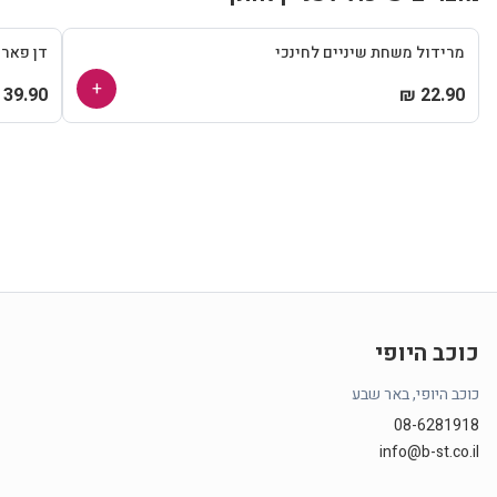
מרידול משחת שיניים לחינכי
דן פאר
+
39.90 ₪
22.90 ₪
כוכב היופי
כוכב היופי, באר שבע
08-6281918
info@b-st.co.il