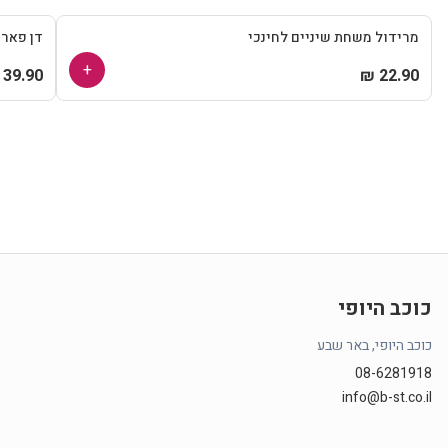
מרידול משחת שיניים לחינכי
דן פאר
+
39.90 ₪
22.90 ₪
כוכב היופי
כוכב היופי, באר שבע
08-6281918
info@b-st.co.il