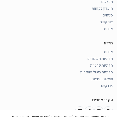
מבצעים
מועדון לקוחות
סניפים
צור קשר
אודות
מידע
אודות
מדיניות משלוחים
מדיניות פרטיות
מדיניות ביטול והחזרות
שאלות נפוצות
צרו קשר
עקבו אחרינו
chat
music_note
photo_camera
facebook
האתר משתמש בעוגיות לשיפור החוויה ולמטרות שיווק. ניתן לקבל את