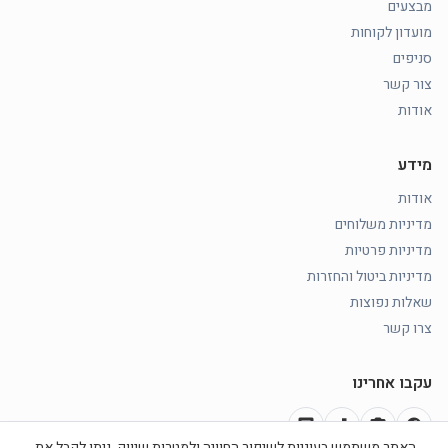
מבצעים
מועדון לקוחות
סניפים
צור קשר
אודות
מידע
אודות
מדיניות משלוחים
מדיניות פרטיות
מדיניות ביטול והחזרות
שאלות נפוצות
צרו קשר
עקבו אחרינו
chat
music_note
photo_camera
facebook
האתר משתמש בעוגיות לשיפור החוויה ולמטרות שיווק. ניתן לקבל את