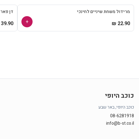
מרידול משחת שיניים לחינכי
דן פאר
+
39.90 ₪
22.90 ₪
כוכב היופי
כוכב היופי, באר שבע
08-6281918
info@b-st.co.il