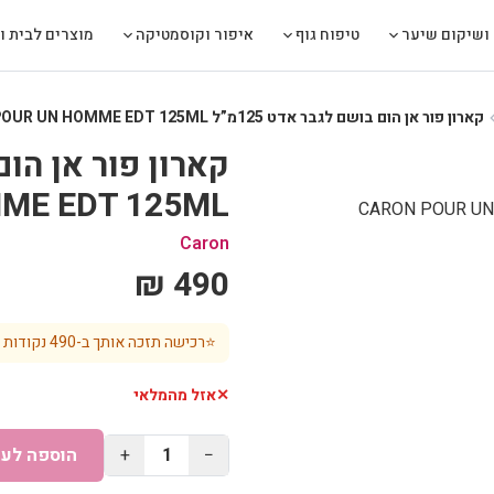
ושיקום שיער
טיפוח גוף
איפור וקוסמטיקה
מוצרים לבית ול
קארון פור אן הום בושם לגבר אדט 125מ”ל CARON POUR UN HOMME EDT 125ML
chevro
ME EDT 125ML
Caron
490 ₪
⭐
רכישה תזכה אותך ב-
490
נקודות 
✕
אזל מהמלאי
−
1
+
הוספה לעג