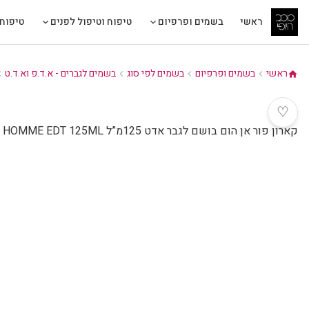
ראשי
בשמים ופרפיום
טיפוח וטיפול לפנים
טיפוח 
ראשי
בשמים ופרפיום
בשמים לפי סוג
בשמים לגברים - א.ד.פ וא.ד.ט
n_left
chevron_left
chevron_left
chevron_left
home
♡
קארון פור אן הום בושם לגבר אדט 125מ”ל CARON POUR UN HOMME EDT 125ML