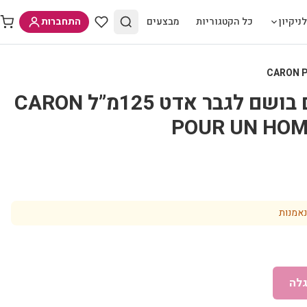
ניקיון
כל הקטגוריות
מבצעים
התחברות
קארון פור אן הום בושם לגבר אדט 125מ”ל CARON
POUR UN HOM
נאמנות
לה