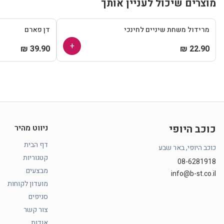
מוצרים שיכול לעניין אותך
מרידול משחת שיניים לחינכי
דן פארם
+
39.90 ₪
22.90 ₪
כוכב היופי
ניווט מהיר
דף הבית
כוכב היופי, באר שבע
קטגוריות
08-6281918
מבצעים
info@b-st.co.il
מועדון לקוחות
סניפים
צור קשר
אודות