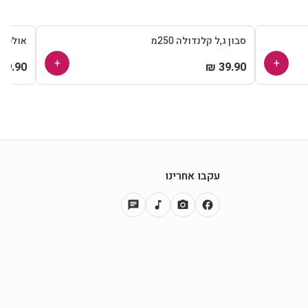
סבון ג,ל קלנדולה 250מ
אולטרגן
+
+
39.90 ₪
39.90 ₪
עקבו אחרינו
chat
music_note
photo_camera
facebook