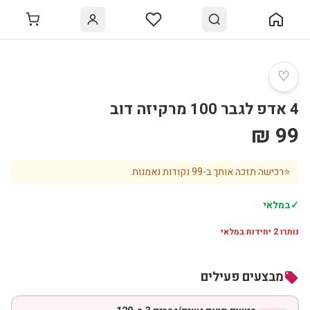
♡
4 אדפ לגבר 100 מרקיזה דוב
99 ₪
⭐
רכישה תזכה אותך ב-
99
נקודות נאמנות
✓
במלאי
נותרו
2
יחידות במלאי
מבצעים פעילים
local_offer