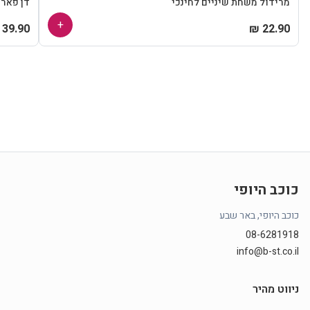
מרידול משחת שיניים לחינכי
דן פאר
+
39.90 ₪
22.90 ₪
כוכב היופי
כוכב היופי, באר שבע
08-6281918
info@b-st.co.il
ניווט מהיר