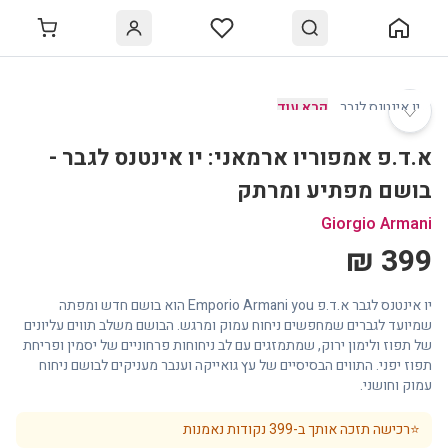
♡
יו אינטנס לגבר
…
קרא עוד
א.ד.פ אמפוריו ארמאני: יו אינטנס לגבר -
בושם מפתיע ומרתק
Giorgio Armani
399 ₪
יו אינטנס לגבר א.ד.פ Emporio Armani you הוא בושם חדש ומפתה
שמיועד לגברים שמחפשים ניחוח עמוק ומרגש. הבושם משלב תווים עליונים
של תפוז ולימון ירוק, שמתמזגים עם לב ניחוחות פרחוניים של יסמין ופריחת
תפוז יפני. התווים הבסיסיים של עץ גואייקה וענבר מעניקים לבושם ניחוח
עמוק וחושני.
⭐
רכישה תזכה אותך ב-
399
נקודות נאמנות