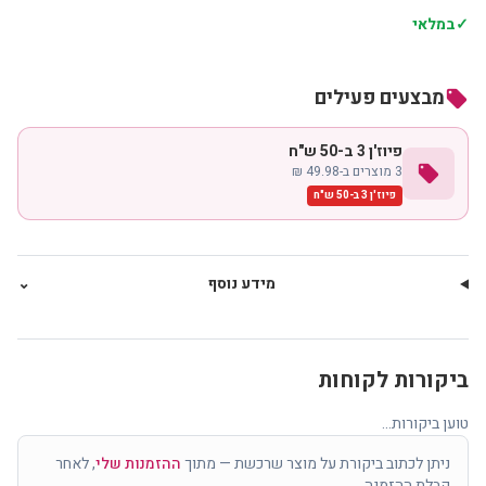
✓
במלאי
מבצעים פעילים
local_offer
פיוז'ן 3 ב-50 ש"ח
local_offer
3 מוצרים ב-49.98 ₪
פיוז'ן 3 ב-50 ש"ח
מידע נוסף
⌄
ביקורות לקוחות
טוען ביקורות...
ניתן לכתוב ביקורת על מוצר שרכשת — מתוך
ההזמנות שלי
, לאחר
קבלת ההזמנה.